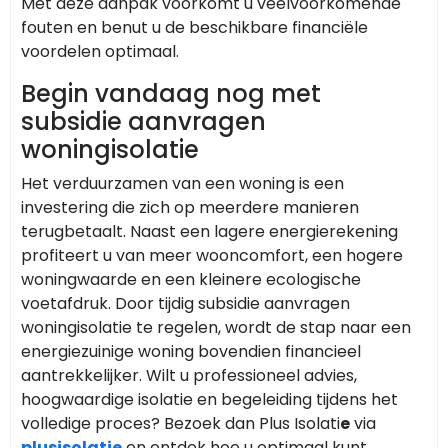
Met deze aanpak voorkomt u veelvoorkomende
fouten en benut u de beschikbare financiële
voordelen optimaal.
Begin vandaag nog met
subsidie aanvragen
woningisolatie
Het verduurzamen van een woning is een
investering die zich op meerdere manieren
terugbetaalt. Naast een lagere energierekening
profiteert u van meer wooncomfort, een hogere
woningwaarde en een kleinere ecologische
voetafdruk. Door tijdig subsidie aanvragen
woningisolatie te regelen, wordt de stap naar een
energiezuinige woning bovendien financieel
aantrekkelijker. Wilt u professioneel advies,
hoogwaardige isolatie en begeleiding tijdens het
volledige proces? Bezoek dan Plus Isolati
e
via
plusisolatie
en ontdek hoe u optimaal kunt